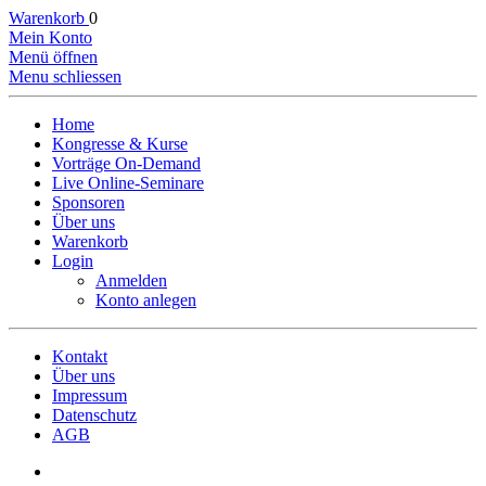
Warenkorb
0
Mein Konto
Menü öffnen
Menu schliessen
Home
Kongresse & Kurse
Vorträge On-Demand
Live Online-Seminare
Sponsoren
Über uns
Warenkorb
Login
Anmelden
Konto anlegen
Kontakt
Über uns
Impressum
Datenschutz
AGB