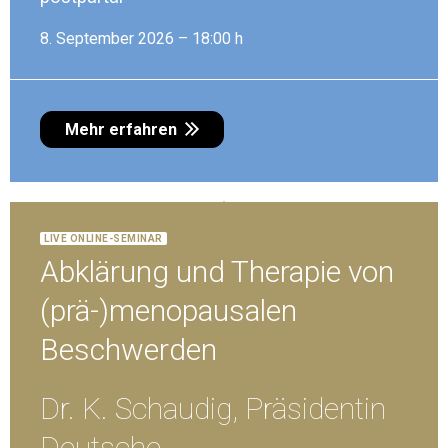
8. September 2026 – 18:00 h
13. Oktober 2026 – 18:00 h
(
P
R
Ä
-
)
E
N
O
P
A
U
S
A
L
E
B
E
S
C
H
W
E
R
D
E
Mehr erfahren
M
N
Live Online-Seminar
LIVE ONLINE-SEMINAR
Mehr erfahren
Abklärung und Therapie von
(prä-)menopausalen
Beschwerden
Dr. K. Schaudig, Präsidentin
Deutsche