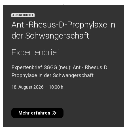
Expertenbrief SGGG
AUSGEBUCHT
Mehr erfahren
Anti-Rhesus-D-Prophylaxe in
der Schwangerschaft
Expertenbrief
Expertenbrief SGGG (neu): Anti- Rhesus D
Prophylaxe in der Schwangerschaft
18. August 2026 – 18:00 h
8. September 2026 – 18:00 h
P
R
Ä
V
N
T
I
O
N
R
E
S
P
I
R
A
T
O
R
I
S
C
H
E
S
Y
N
Z
Y
T
I
A
L
-
V
I
R
U
E
S
Mehr erfahren