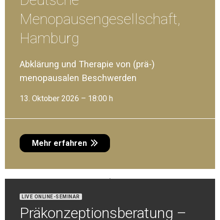
Menopausengesellschaft,
Hamburg
Abklärung und Therapie von (prä-)
menopausalen Beschwerden
13. Oktober 2026 – 18:00 h
17. November 2026 – 18:00 h
R
E
C
O
N
C
E
P
T
I
O
N
C
A
R
Mehr erfahren
P
E
Expertenbrief SGGG
LIVE ONLINE-SEMINAR
Mehr erfahren
Präkonzeptionsberatung –