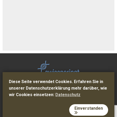
Diese Seite verwendet Cookies. Erfahren Sie in
Kontakt
Über uns
Impressum
unserer Datenschutzerklärung mehr darüber, wie
Datenschutz
AGB
wir Cookies einsetzen:
Datenschutz
© 2026 Swissperinat
Concept © GABRIEL DESIGN
Einverstanden
216.73.216.222